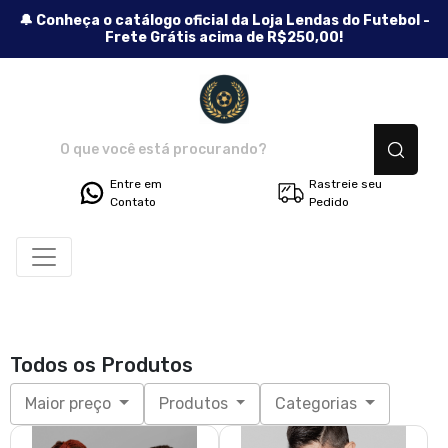
🔔 Conheça o catálogo oficial da Loja Lendas do Futebol -
Frete Grátis acima de R$250,00!
Lendas do Futebol - Camisetas
Entre em
Rastreie seu
Contato
Pedido
Todos os Produtos
Maior preço
Produtos
Categorias