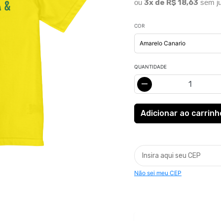
ou
3x de R$ 18,63
sem ju
COR
QUANTIDADE
Não sei meu CEP