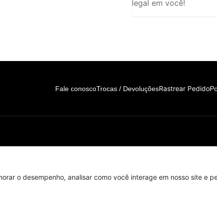
legal em você!
Rastrear Pedido
Fale conosco
Trocas / Devoluções
Po
horar o desempenho, analisar como você interage em nosso site e per