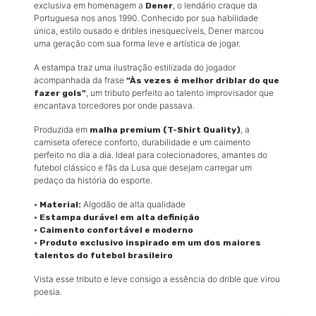
exclusiva em homenagem a
, o lendário craque da
Dener
Portuguesa nos anos 1990. Conhecido por sua habilidade
única, estilo ousado e dribles inesquecíveis, Dener marcou
uma geração com sua forma leve e artística de jogar.
A estampa traz uma ilustração estilizada do jogador
acompanhada da frase
“Às vezes é melhor driblar do que
, um tributo perfeito ao talento improvisador que
fazer gols”
encantava torcedores por onde passava.
Produzida em
, a
malha premium (T-Shirt Quality)
camiseta oferece conforto, durabilidade e um caimento
perfeito no dia a dia. Ideal para colecionadores, amantes do
futebol clássico e fãs da Lusa que desejam carregar um
pedaço da história do esporte.
Algodão de alta qualidade
• Material:
• Estampa durável em alta definição
• Caimento confortável e moderno
• Produto exclusivo inspirado em um dos maiores
talentos do futebol brasileiro
Vista esse tributo e leve consigo a essência do drible que virou
poesia.