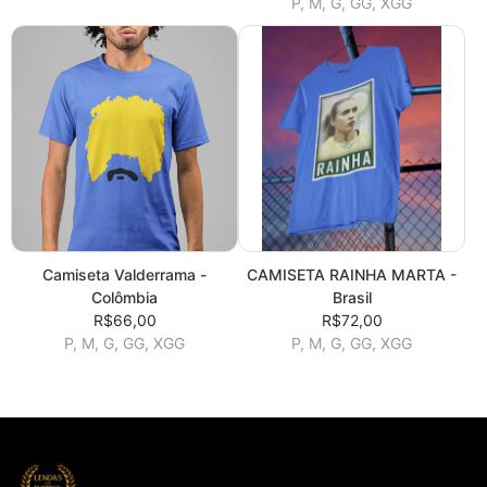
P, M, G, GG, XGG
Camiseta Valderrama -
CAMISETA RAINHA MARTA -
Colômbia
Brasil
R$66,00
R$72,00
P, M, G, GG, XGG
P, M, G, GG, XGG