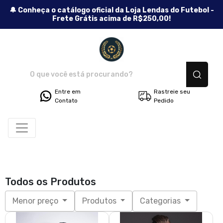
🔔 Conheça o catálogo oficial da Loja Lendas do Futebol -
Frete Grátis acima de R$250,00!
Lendas do Futebol - Camisetas
Entre em
Rastreie seu
Contato
Pedido
Todos os Produtos
Menor preço
Produtos
Categorias