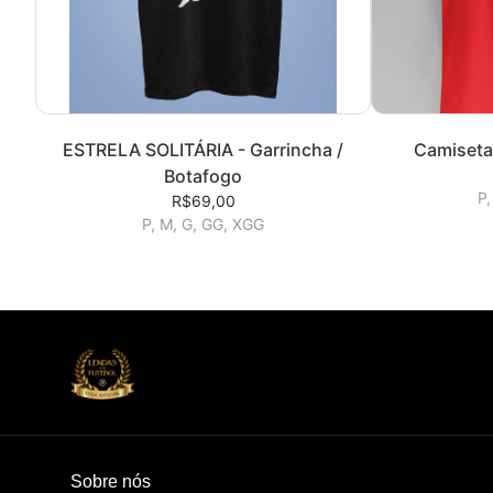
ESTRELA SOLITÁRIA - Garrincha /
Camiseta
Botafogo
P,
R$69,00
P, M, G, GG, XGG
Sobre nós