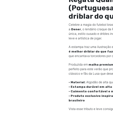
(Portuguesa)
driblar do q
Celebre a magia do futebol bra
a
, o lendário craque da
Dener
única, estilo ousado e dribles
leve e artística de jogar.
A estampa traz uma ilustração 
é melhor driblar do que faz
que encantava torcedores por 
Produzida em
malha premiu
perfeito para este verão que pr
clássico e fãs da Lusa que des
Algodão de alta qu
• Material:
• Estampa durável em alta 
• Caimento confortável e
• Produto exclusivo inspi
brasileiro
Vista esse tributo e leve consig