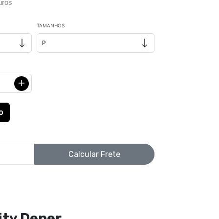
uros
TAMANHOS
Calcular Frete
ity Dener