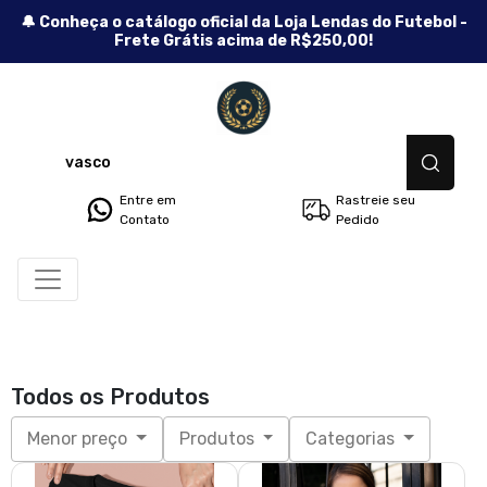
🔔 Conheça o catálogo oficial da Loja Lendas do Futebol -
Frete Grátis acima de R$250,00!
Lendas do Futebol - Camisetas
Entre em
Rastreie seu
Contato
Pedido
Todos os Produtos
Menor preço
Produtos
Categorias