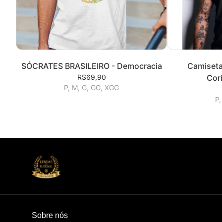
SÓCRATES BRASILEIRO - Democracia
Camiseta
R$69,90
Cori
P, M, G, GG, XGG
P,
Sobre nós