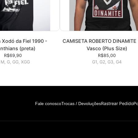
 Xodó da Fiel 1990 -
CAMISETA ROBERTO DINAMITE 
nthians (preta)
Vasco (Plus Size)
R$69,90
R$85,00
 M, G, GG, XGG
G1, G2, G3, G4
Rastrear Pedido
Fale conosco
Trocas / Devoluções
Po