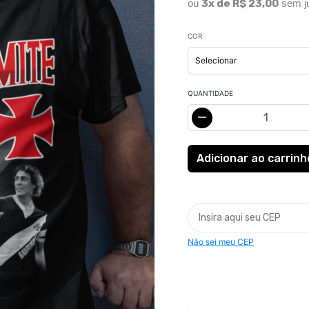
ou
3x de R$ 23,00
sem j
COR
QUANTIDADE
Não sei meu CEP