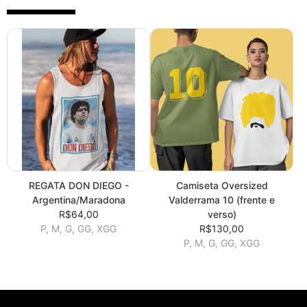
REGATA DON DIEGO -
Camiseta Oversized
Argentina/Maradona
Valderrama 10 (frente e
R$64,00
verso)
P, M, G, GG, XGG
R$130,00
P, M, G, GG, XGG