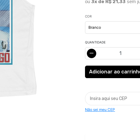
ou
3x de R$ 21,33
sem ju
COR
QUANTIDADE
Não sei meu CEP