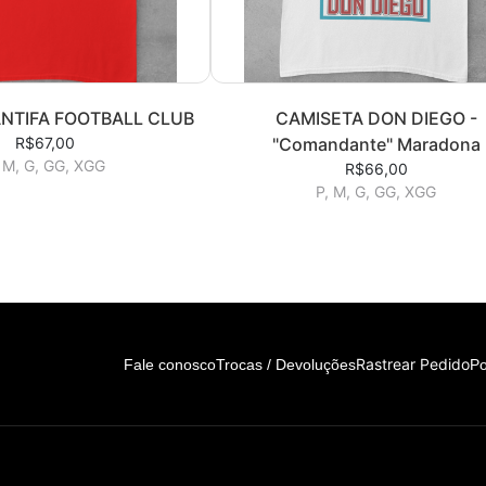
NTIFA FOOTBALL CLUB
CAMISETA DON DIEGO -
R$67,00
"Comandante" Maradona
 M, G, GG, XGG
R$66,00
P, M, G, GG, XGG
Rastrear Pedido
Fale conosco
Trocas / Devoluções
Po