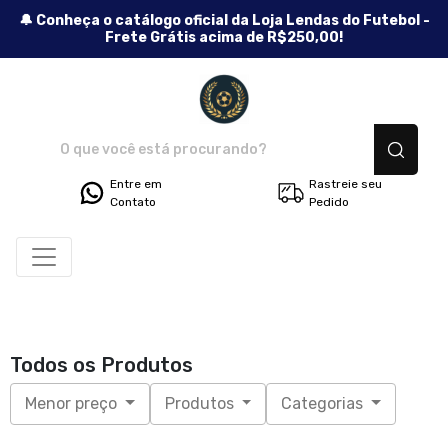
🔔 Conheça o catálogo oficial da Loja Lendas do Futebol -
Frete Grátis acima de R$250,00!
Lendas do Futebol - Camisetas
Entre em
Rastreie seu
Contato
Pedido
Todos os Produtos
Menor preço
Produtos
Categorias