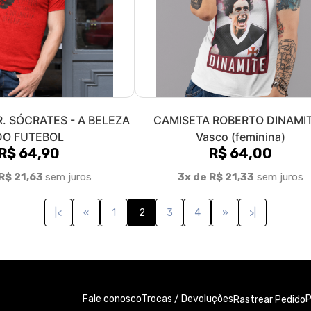
. SÓCRATES - A BELEZA
CAMISETA ROBERTO DINAMIT
DO FUTEBOL
Vasco (feminina)
R$ 64,90
R$ 64,00
R$ 21,63
sem juros
3x de R$ 21,33
sem juros
|<
«
1
2
3
4
»
>|
Fale conosco
Trocas / Devoluções
P
Rastrear Pedido