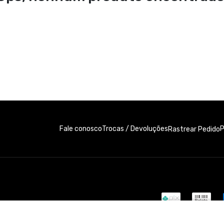
Fale conosco
Trocas / Devoluções
P
Rastrear Pedido