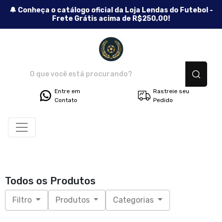
🔔 Conheça o catálogo oficial da Loja Lendas do Futebol -
Frete Grátis acima de R$250,00!
Lendas do Futebol - Camisetas
Entre em
Rastreie seu
Contato
Pedido
Todos os Produtos
Filtro
Produtos
Categorias