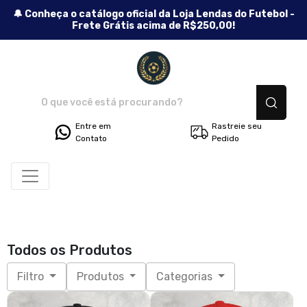
🔔 Conheça o catálogo oficial da Loja Lendas do Futebol -
Frete Grátis acima de R$250,00!
Lendas do Futebol - Camisetas
Entre em
Rastreie seu
Contato
Pedido
Todos os Produtos
Filtro
Produtos
Categorias