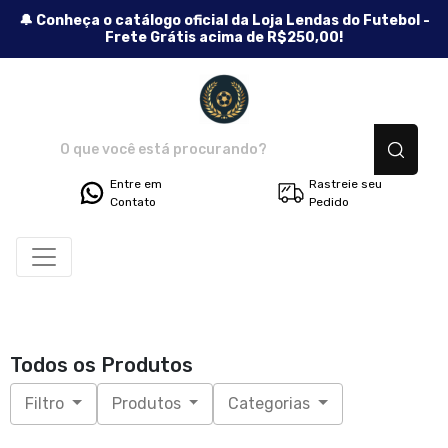
🔔 Conheça o catálogo oficial da Loja Lendas do Futebol -
Frete Grátis acima de R$250,00!
Lendas do Futebol - Camisetas
Entre em
Rastreie seu
Contato
Pedido
Todos os Produtos
Filtro
Produtos
Categorias