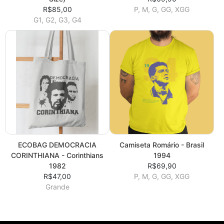
R$85,00
P, M, G, GG, XGG
G1, G2, G3, G4
ECOBAG DEMOCRACIA
Camiseta Romário - Brasil
CORINTHIANA - Corinthians
1994
1982
R$69,90
R$47,00
P, M, G, GG, XGG
Grande