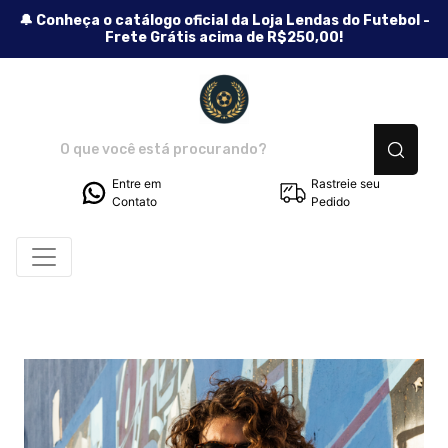
🔔 Conheça o catálogo oficial da Loja Lendas do Futebol -
Frete Grátis acima de R$250,00!
Lendas do Futebol - Camiseta
Entre em
Rastreie seu
Contato
Pedido