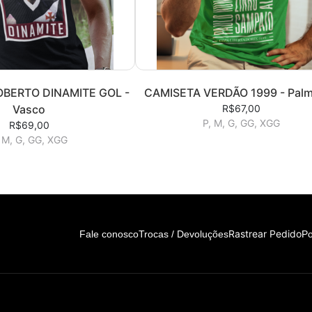
BERTO DINAMITE GOL -
CAMISETA VERDÃO 1999 - Palm
Vasco
R$67,00
P, M, G, GG, XGG
R$69,00
 M, G, GG, XGG
Rastrear Pedido
Fale conosco
Trocas / Devoluções
Po