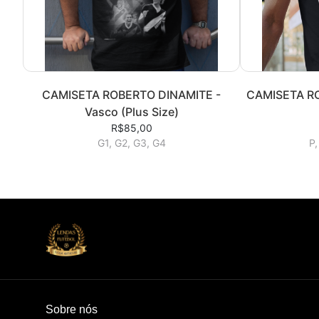
CAMISETA ROBERTO DINAMITE -
CAMISETA RO
Vasco (Plus Size)
R$85,00
G1, G2, G3, G4
P,
Sobre nós