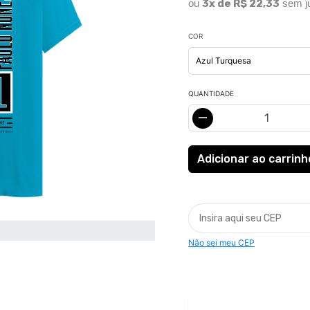
ou
3x de R$ 22,33
sem j
COR
QUANTIDADE
Não sei meu CEP