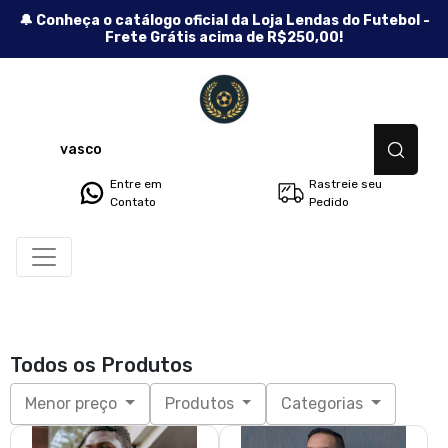
🔔 Conheça o catálogo oficial da Loja Lendas do Futebol -
Frete Grátis acima de R$250,00!
Lendas do Futebol - Camisetas
Entre em
Rastreie seu
Contato
Pedido
Todos os Produtos
Menor preço
Produtos
Categorias