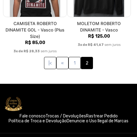
CAMISETA ROBERTO
MOLETOM ROBERTO
DINAMITE GOL - Vasco (Plus
DINAMITE - Vasco
Size)
R$ 125,00
R$ 85,00
3x de R$ 41,67
sem juros
3x de R$ 28,33
sem juros
|<
«
1
2
Fale conosco
Trocas / Devoluções
Rastrear Pedido
Política de Troca e Devolução
Denuncie o Uso Ilegal de Marcas