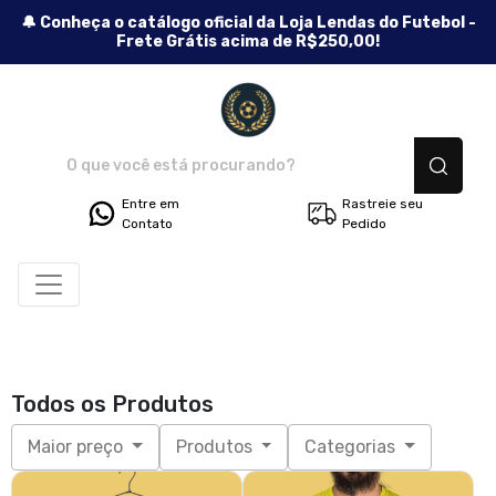
🔔 Conheça o catálogo oficial da Loja Lendas do Futebol -
Frete Grátis acima de R$250,00!
Lendas do Futebol - Camisetas
Entre em
Rastreie seu
Contato
Pedido
Todos os Produtos
Maior preço
Produtos
Categorias