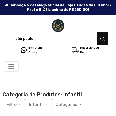
🔔 Conheça o catálogo oficial da Loja Lendas do Futebol -
Frete Grátis acima de R$250,00!
Lendas do Futebol - Camisetas
Entre em
Rastreie seu
Contato
Pedido
Categoria de Produtos: Infantil
Filtro
Infantil
Categorias