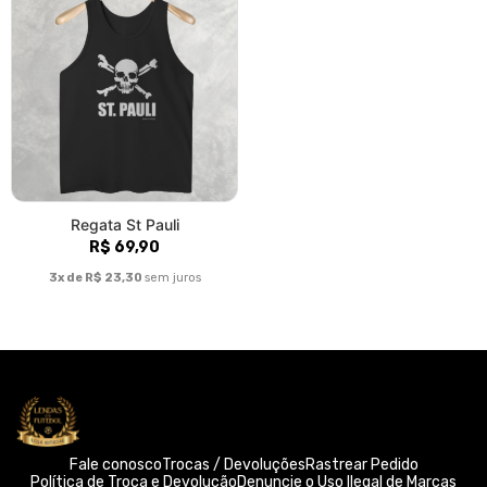
Regata St Pauli
R$ 69,90
3x de R$ 23,30
sem juros
Fale conosco
Trocas / Devoluções
Rastrear Pedido
Política de Troca e Devolução
Denuncie o Uso Ilegal de Marcas