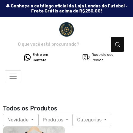
🔔 Conheça o catálogo oficial da Loja Lendas do Futebol -
Frete Grátis acima de R$250,00!
Lendas do Futebol - Camisetas
Entre em
Rastreie seu
Contato
Pedido
Todos os Produtos
Novidade
Produtos
Categorias