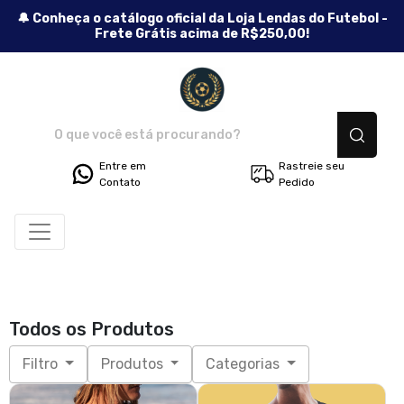
🔔 Conheça o catálogo oficial da Loja Lendas do Futebol -
Frete Grátis acima de R$250,00!
Lendas do Futebol - Camisetas
Entre em
Rastreie seu
Contato
Pedido
Todos os Produtos
Filtro
Produtos
Categorias