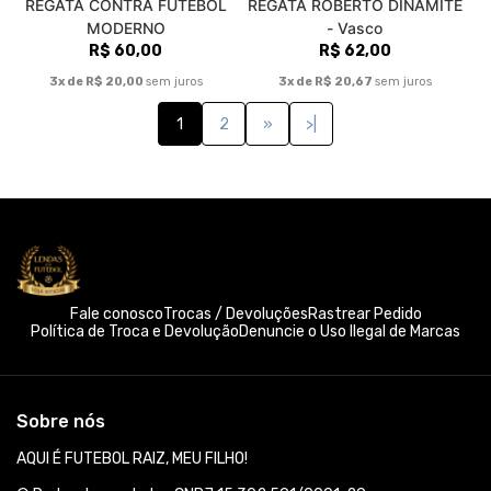
REGATA CONTRA FUTEBOL
REGATA ROBERTO DINAMITE
MODERNO
- Vasco
R$ 60,00
R$ 62,00
3x de R$ 20,00
sem juros
3x de R$ 20,67
sem juros
1
2
»
>|
Fale conosco
Trocas / Devoluções
Rastrear Pedido
Política de Troca e Devolução
Denuncie o Uso Ilegal de Marcas
Sobre nós
AQUI É FUTEBOL RAIZ, MEU FILHO!