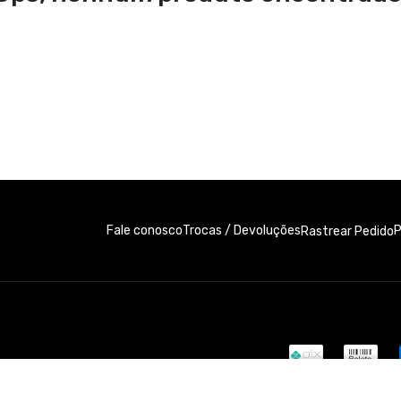
Fale conosco
Trocas / Devoluções
P
Rastrear Pedido