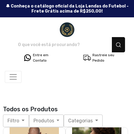
🔔 Conheça o catálogo oficial da Loja Lendas do Futebol -
Frete Grátis acima de R$250,00!
Lendas do Futebol - Camisetas
Entre em
Rastreie seu
Contato
Pedido
Todos os Produtos
Filtro
Produtos
Categorias