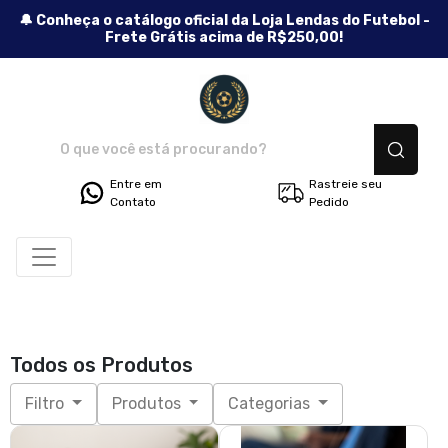
🔔 Conheça o catálogo oficial da Loja Lendas do Futebol -
Frete Grátis acima de R$250,00!
Lendas do Futebol - Camisetas
Entre em
Rastreie seu
Contato
Pedido
Todos os Produtos
Filtro
Produtos
Categorias