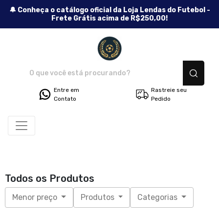
🔔 Conheça o catálogo oficial da Loja Lendas do Futebol -
Frete Grátis acima de R$250,00!
Lendas do Futebol - Camisetas
Entre em
Rastreie seu
Contato
Pedido
Todos os Produtos
Menor preço
Produtos
Categorias